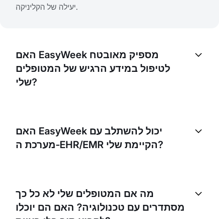
יעילה של הקליניקה.
האם EasyWeek מספיק מאובטח
לטיפול במידע הרגיש של המטופלים
שלי?
כן, EasyWeek פותח ברמת אבטחה גבוהה כדי להבטיח
את הגנת נתוני המטופלים שלכם. אנו פועלים לפי כללי הגנת
האם EasyWeek יכול להשתלב עם
מידע מחמירים כדי להבטיח אחסון ועיבוד מאובטחים של
מערכת ה‑EHR/EMR הקיימת שלי?
כל המידע.
למרות ש‑EasyWeek היא מערכת עצמאית, ניתן לשלב
אותה עם חלק ממערכות ה‑EHR/EMR הפופולריות. אנא
מה אם המטופלים שלי לא כל כך
צרו איתנו קשר לקבלת מידע ספציפי לגבי התוכנה הקיימת
מסתדרים עם טכנולוגיה? האם הם יוכלו
שלכם.