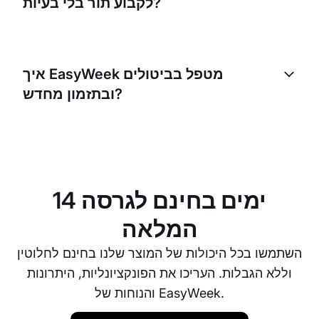
לקבוע תור בלי בעיות?
בהחלט. EasyWeek תוכנן כך שיהיה נוח לשימוש לכל
קבוצות הגיל. מטופלים יכולים בקלות לקבוע, לשנות או
איך EasyWeek מטפל בביטולים
לבטל תורים בכמה לחיצות.
ובתזמון מחדש?
EasyWeek מספק תהליך פשוט לביטול ולתזמון מחדש. אם
מטופל צריך לבטל או לשנות מועד, הוא יכול לעשות זאת
דרך הפלטפורמה. תוכלו גם להגדיר מדיניות ביטולים, למשל
לדרוש התראה מראש בפרק זמן מסוים.
14 ימים בחינם לגרסה
המלאה
השתמשו בכל היכולות של המוצר שלנו בחינם לחלוטין
וללא הגבלות. העריכו את הפונקציונליות, היתרונות
והנוחות של EasyWeek.