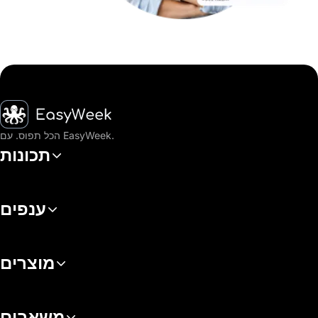
דף הבית
הכל תפוס. עם EasyWeek.
תכונות
ענפים
מוצרים
משאבים