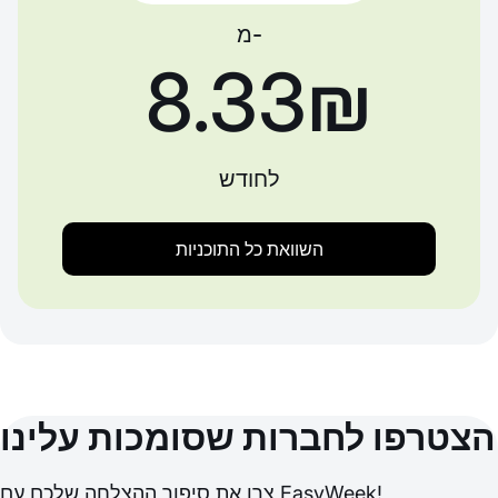
מ-
‏8.33 ‏₪
לחודש
השוואת כל התוכניות
הצטרפו לחברות שסומכות עלינו
צרו את סיפור ההצלחה שלכם עם EasyWeek!