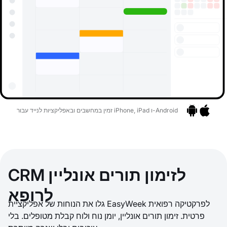
זמין במחשבים ובאפליקציות לנייד עבור iPhone, iPad ו-Android
אפליקציות
בר לאפליקציות
CRM לזימון תורים אונליין
לרופא
גלו את הנוחות של אפליקציית EasyWeek לפרקטיקה רפואית
פרטית. זימון תורים אונליין, יומן נוח ולוח קבלת מטופלים. בלי