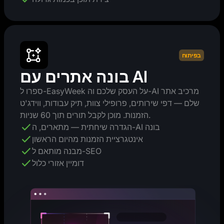
בפיתוח
בונה אתרים עם AI
ספרו ל-EasyWeek על העסק שלכם וה-AI מרכיב אתר
שלם — דפי שירותים, פרופילי צוות, תיק עבודות, ווידג'ט
הזמנות. מוכן לקבל תורים תוך 60 שניות.
הגדרה שיחתית — מתארים, ה-AI בונה
אינטגרציית הזמנות מהיום הראשון
מבנה מותאם ל-SEO
דומיין אזורי כלול