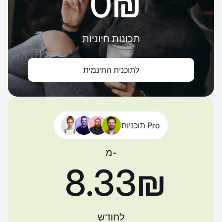
‏0 ‏₪
תכונות חיוניות
לתוכנית החינמית
תוכניות Pro
מ-
‏8.33 ‏₪
לחודש