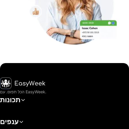
דף הבית
הכל תפוס. עם EasyWeek.
תכונות
ענפים