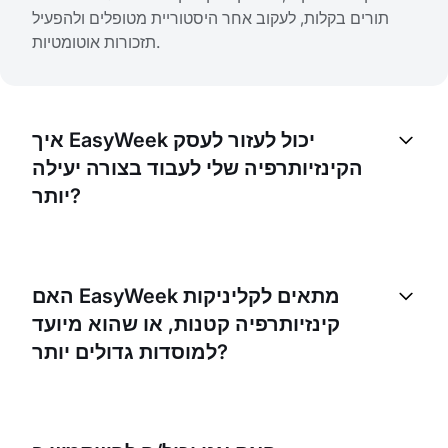
תורים בקלות, לעקוב אחר היסטוריית מטופלים ולהפעיל
תזכורות אוטומטיות.
איך EasyWeek יכול לעזור לעסק
הקינזיותרפיה שלי לעבוד בצורה יעילה
יותר?
EasyWeek יכול להפוך את תהליך ההזמנה לאוטומטי
ולהפחית את הזמן שמושקע בניהול פגישות. בנוסף, הוא
האם EasyWeek מתאים לקליניקות
מציע יכולות כמו מעקב מטופלים, תזכורות אוטומטיות
קינזיותרפיה קטנות, או שהוא מיועד
ואנליטיקה, שעוזרות להבין טוב יותר את העסק ולקבל
למוסדות גדולים יותר?
החלטות מבוססות נתונים.
EasyWeek ניתן להרחבה ויכול להיות כלי שימושי גם
לקליניקות קינזיותרפיה קטנות וגם לגדולות. ניתן להתאים