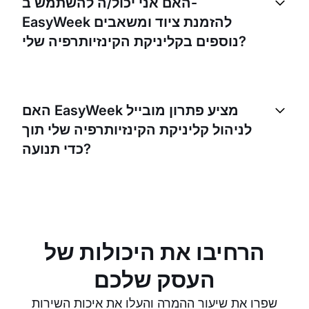
האם אני יכול/ה להשתמש ב-
אותו לצרכים הספציפיים שלכם, ללא קשר לגודל העסק.
EasyWeek להזמנת ציוד ומשאבים
נוספים בקליניקת הקינזיותרפיה שלי?
כן, EasyWeek מאפשר לנהל לא רק תורים, אלא גם הזמנת
משאבים. זה יכול להיות שימושי במיוחד לקליניקות
האם EasyWeek מציע פתרון מובייל
קינזיותרפיה שמספקות שירותים הדורשים ציוד ייעודי.
לניהול קליניקת הקינזיותרפיה שלי תוך
כדי תנועה?
כן, EasyWeek מציע אפליקציה לנייד שמאפשרת לנהל
הזמנות, לצפות בלוח הזמנים ולתקשר עם מטופלים מכל
מקום ובכל זמן.
הרחיבו את היכולות של
העסק שלכם
שפרו את שיעור ההמרה והעלו את איכות השירות