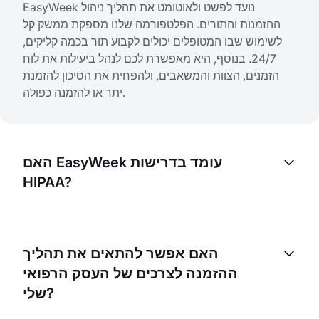
EasyWeek נועד לפשט ולאוטומט את תהליך ניהול
ההזמנות והתורים. הפלטפורמה שלנו מספקת ממשק קל
לשימוש שבו המטופלים יכולים לקבוע תור בכמה קליקים,
24/7. בנוסף, היא מאפשרת לכם לנהל ביעילות את לוח
הזמנים, הצוות והמשאבים, ולהפחית את הסיכון להזמנת
יתר או להזמנה כפולה.
האם EasyWeek עומד בדרישות
HIPAA?
למרות ש-EasyWeek מתייחס ברצינות לאבטחת מידע
ומיישם מגוון אמצעים להגנה על נתוני המשתמשים, אנו
האם אפשר להתאים את תהליך
ממליצים לכל עסק לוודא את דרישות הציות הנדרשות
ההזמנה לצרכים של העסק הרפואי
בהתאם לצרכים הספציפיים שלו.
שלי?