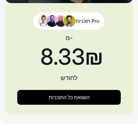
תוכניות Pro
מ-
‏8.33 ‏₪
לחודש
השוואת כל התוכניות