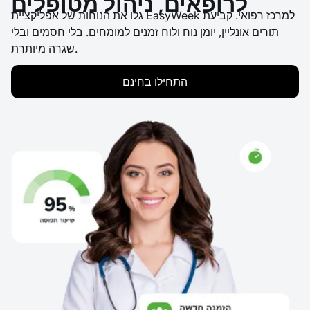
לרופאים, ניהול מטופלים
גלו את הנוחות של אפליקציית EasyWeek למרכז רפואי. קביעת
תורים אונליין, יומן נוח ולוח זמנים למומחים. בלי חסמים ובלי
שגרה מיותרת.
התחילו בחינם