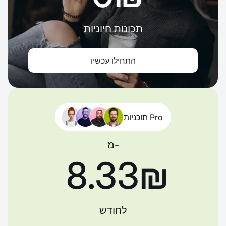
תכונות חיוניות
התחילו עכשיו
תוכניות Pro
מ-
‏8.33 ‏₪
לחודש