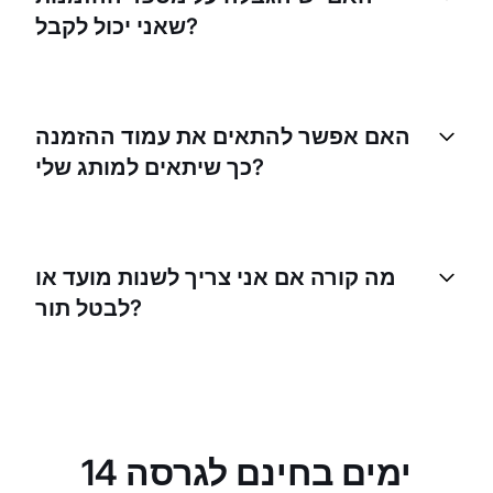
שאני יכול לקבל?
לא, אין הגבלות. EasyWeek מאפשרת לכם לקבל כמה
הזמנות שתוכלו לטפל בהן, ועוזרת למקסם את הפוטנציאל
האם אפשר להתאים את עמוד ההזמנה
של העסק שלכם.
כך שיתאים למותג שלי?
כן, תוכלו להתאים את עמוד ההזמנה עם הלוגו והצבעים של
המותג שלכם, כדי להבטיח חוויה רציפה ללקוחות.
מה קורה אם אני צריך לשנות מועד או
לבטל תור?
EasyWeek מקלה על שינוי מועד או ביטול תורים. תוכלו
לעשות זאת ישירות מהפלטפורמה, והלקוחות יקבלו
התראות אוטומטיות על כל שינוי.
14 ימים בחינם לגרסה