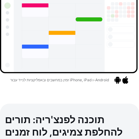
זמין במחשבים ובאפליקציות לנייד עבור iPhone, iPad ו-Android
אפליקציות
בר לאפליקציות
תוכנה לפנצ'ריה: תורים
להחלפת צמיגים, לוח זמנים