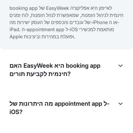
booking app של EasyWeek לאייפון היא אפליקציה
חינמית לניהול הזמנות, שמאפשרת לנהל הזמנות, לוח זמנים
של עובדים והכספים של העסק ישירות מה-iPhone או ה-
iPad. ה-appointment app ל-iOS מותאמת למכשירי
Apple ופועלת במהירות וביציבות.
האם EasyWeek היא booking app
חינמית לקביעת תורים?
כן, EasyWeek היא booking app חינמית לקביעת תורים
שניתן להוריד ללא תשלום מ-App Store ומ-Google Play.
מה היתרונות של appointment app ל-
כל הפונקציות הבסיסיות לניהול תורים זמינות בחינם
iOS?
לחלוטין. לפי חוות דעת משתמשים, זהו אחד הפתרונות
החינמיים הטובים ביותר לעסקים.
appointment app ל-iOS של EasyWeek מעניקה שליטה