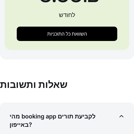
לחודש
השוואת כל התוכניות
שאלות ותשובות
מהי booking app לקביעת תורים
באייפון?