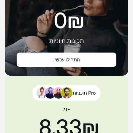
‏0 ‏₪
תכונות חיוניות
התחילו עכשיו
תוכניות Pro
מ-
‏8.33 ‏₪