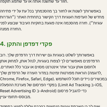
חוזר עד שתשנה אותה או עד שתפוג תוקפה.
באפשרותך לשנות או לחזור בך מהסכמתך בכל עת על ידי פתיחה
מחדש של העדפות העוגיות דרך הקישור בתחתית האתר (״הגדרות
עוגיות״). חזרה מהסכמה אינה פוגעת בחוקיות העיבוד שבוצע לפני
החזרה ממנה.
4. פקדי דפדפן והתקן
באפשרותך לשלוט בעוגיות גם ישירות דרך הדפדפן שלך. רוב
הדפדפנים מאפשרים לך לצפות בעוגיות, לנהל אותן, למחוק אותן
ולחסום אותן עבור אתר אינטרנט מסוים או עבור כלל האתרים.
הוראות מפורטות זמינות במדור העזרה של הדפדפן שלך (לדוגמה,
Chrome, Firefox, Safari, Edge). במכשירים ניידים תוכל להשתמש
בפקדי הפרסום של מערכת ההפעלה (Limit Ad Tracking ב-iOS,‏
Reset Advertising ID ב-Android) כדי להגביל פרסום
מבוסס-תחומי עניין.
שים לב כי השבתת עוגיות הנחוצות בהכרח עלולה לפגוע בתפקוד