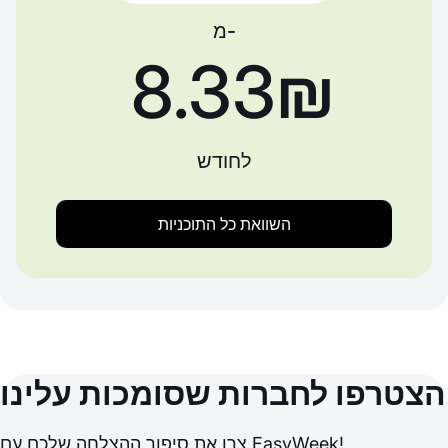
מ-
‏8.33 ‏₪
לחודש
השוואת כל התוכניות
הצטרפו לחברות שסומכות עלינו
צרו את סיפור ההצלחה שלכם עם EasyWeek!