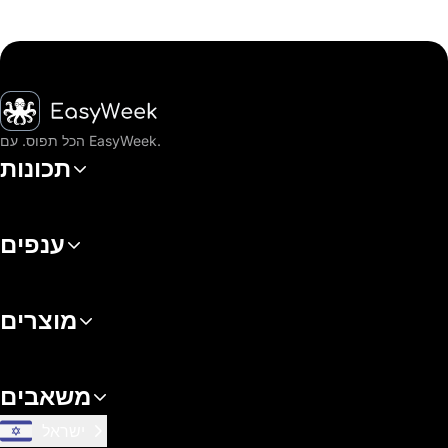
דף הבית
הכל תפוס. עם EasyWeek.
תכונות
ענפים
מוצרים
משאבים
ישראל