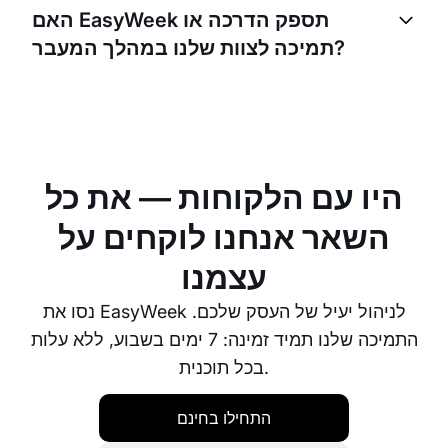
פתרונות תוכנה. אם יש לכם דרישות אינטגרציה ספציפיות,
האם EasyWeek תספק הדרכה או
אנא פנו לצוות התמיכה שלנו לקבלת עזרה.
תמיכה לצוות שלנו במהלך המעבר?
בהחלט. EasyWeek מספקת הדרכה ותמיכה מקיפות כדי
שהצוות שלכם ירגיש בטוח וישלוט במערכת החדשה. צוות
התמיכה שלנו תמיד זמין לענות על כל שאלה או חשש.
היו עם הלקוחות — את כל
השאר אנחנו לוקחים על
עצמנו
נסו את EasyWeek לניהול יעיל של העסק שלכם.
התמיכה שלנו תמיד זמינה: 7 ימים בשבוע, ללא עלות
בכל תוכנית.
התחילו בחינם