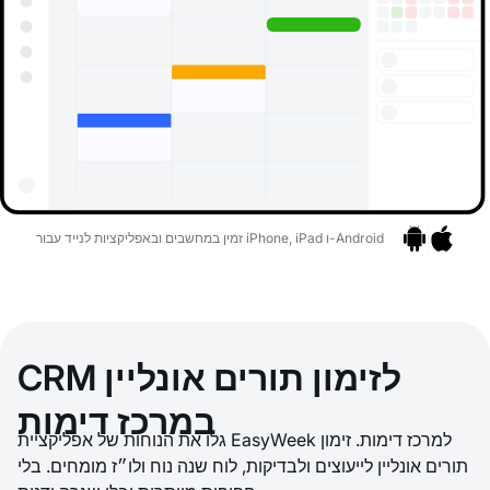
זמין במחשבים ובאפליקציות לנייד עבור iPhone, iPad ו-Android
אפליקציות
בר לאפליקציות
CRM לזימון תורים אונליין
במרכז דימות
גלו את הנוחות של אפליקציית EasyWeek למרכז דימות. זימון
תורים אונליין לייעוצים ולבדיקות, לוח שנה נוח ולו״ז מומחים. בלי