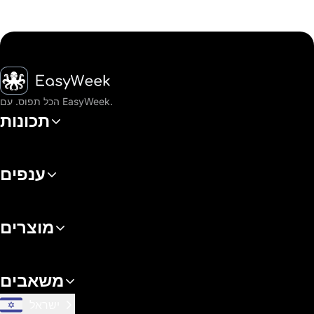
דף הבית
הכל תפוס. עם EasyWeek.
תכונות
ענפים
מוצרים
משאבים
ישראל