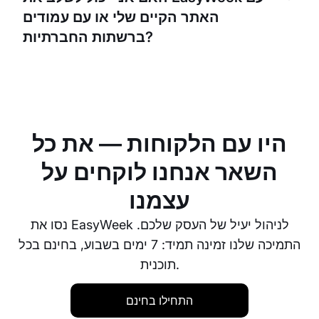
דרך הפלטפורמה. תוכלו גם להגדיר מדיניות ביטול ומועד
האתר הקיים שלי או עם עמודים
אחרון בהתאם לנוחות שלכם.
ברשתות החברתיות?
כן, אפשר לשלב את EasyWeek בקלות עם האתר הקיים
שלכם או עם עמוד Facebook או Instagram. כך הלקוחות
יכולים לקבוע פגישות ישירות מהפלטפורמות האלה.
היו עם הלקוחות — את כל
השאר אנחנו לוקחים על
עצמנו
נסו את EasyWeek לניהול יעיל של העסק שלכם.
התמיכה שלנו זמינה תמיד: 7 ימים בשבוע, בחינם בכל
תוכנית.
התחילו בחינם