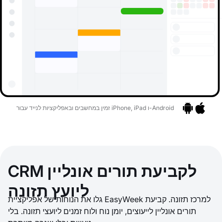
זמין במחשבים ובאפליקציות לנייד עבור iPhone, iPad ו-Android
אפליקציות
בר לאפליקציות
CRM לקביעת תורים אונליין
ליועץ תזונה
גלו את הנוחות של אפליקציית EasyWeek למרכז תזונה. קביעת
תורים אונליין לייעוצים, יומן נוח ולוח זמנים ליועצי תזונה. בלי