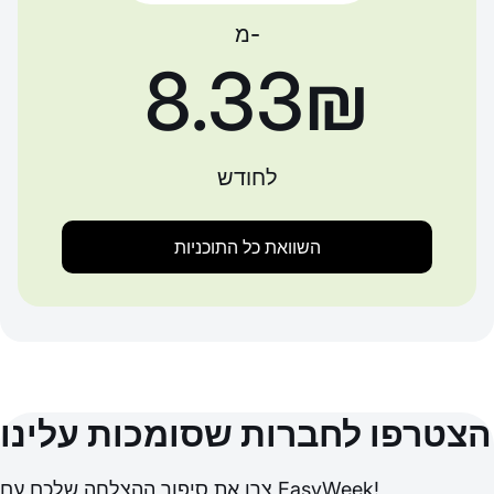
מ-
‏8.33 ‏₪
לחודש
השוואת כל התוכניות
הצטרפו לחברות שסומכות עלינו
צרו את סיפור ההצלחה שלכם עם EasyWeek!