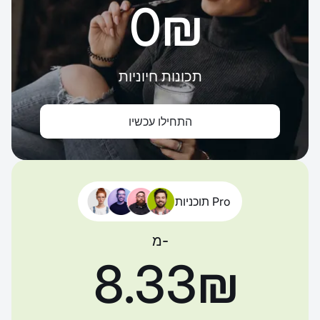
‏0 ‏₪
תכונות חיוניות
התחילו עכשיו
תוכניות Pro
מ-
‏8.33 ‏₪