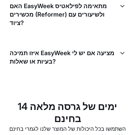
משלכם. הלקוחות יכולים לרכוש כמה מפגשים מראש או
האם EasyWeek מתאימה לפילאטיס
להירשם לתקופה מוגדרת.
מכשירים (Reformer) ולשיעורים עם
ציוד?
כן, EasyWeek תומכת בהזמנת סוגי שיעורים ומשאבים
שונים. תוכלו להוסיף מכשירי Reformer בודדים כמשאבים
איזו תמיכה EasyWeek מציעה אם יש לי
ולנהל את הזמינות שלהם להזמנות.
בעיות או שאלות?
תוכלו לפנות לשירות הלקוחות שלנו במייל, בטלפון או
בצ'אט חי. אנחנו שואפים לפתור כל בעיה או לענות על
שאלותיכם במהירות האפשרית.
14 ימים של גרסה מלאה
בחינם
השתמשו בכל היכולות של המוצר שלנו לגמרי בחינם