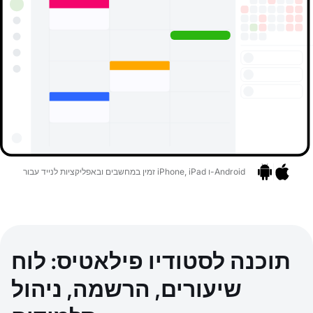
זמין במחשבים ובאפליקציות לנייד עבור iPhone, iPad ו-Android
אפליקציות
בר לאפליקציות
תוכנה לסטודיו פילאטיס: לוח
שיעורים, הרשמה, ניהול