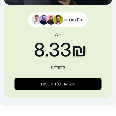
תוכניות Pro
מ-
‏8.33 ‏₪
לחודש
השוואת כל התוכניות