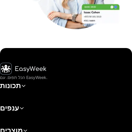
דף הבית
הכל תפוס. עם EasyWeek.
תכונות
ענפים
מוצרים