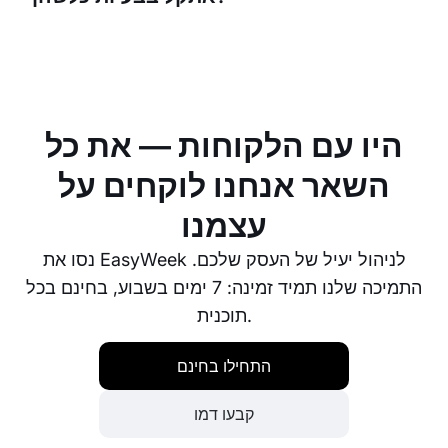
ב-EasyWeek יש צוות תמיכה ייעודי שתמיד מוכן לעזור
לכם. בין אם אתם נתקלים בבעיות טכניות ובין אם אתם
זקוקים לעזרה בהבנת פונקציה, הצוות שלנו נמצא במרחק
של אימייל אחד או שיחת טלפון.
היו עם הלקוחות — את כל
השאר אנחנו לוקחים על
עצמנו
נסו את EasyWeek לניהול יעיל של העסק שלכם.
התמיכה שלנו תמיד זמינה: 7 ימים בשבוע, בחינם בכל
תוכנית.
התחילו בחינם
קבעו דמו