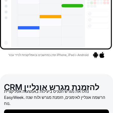
זמין במחשבים ובאפליקציות לנייד עבור iPhone, iPad ו-Android
אפליקציות
בר לאפליקציות
CRM להזמנת מגרש אונליין
נהלו את מגרש הטניס ביעילות באמצעות אפליקציית
EasyWeek. הרשמה אונליין לאימונים, הזמנת מגרש ולוח שנה
נוח.