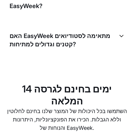
EasyWeek?
EasyWeek מספקת אנליטיקה עסקית ודוחות שמאפשרים
לעקוב אחרי הצמיחה, לזהות מגמות ולקבל החלטות
האם EasyWeek מתאימה לסטודיואים
מבוססות נתונים לשיפור העסק.
קטנים וגדולים למתיחות?
כן, EasyWeek פותחה כדי לענות על הצרכים של עסקים
בכל גודל. בין אם אתם מדריך יחיד או מנהלים כמה
סטודיואים, ניתן להתאים את EasyWeek לצרכים
הספציפיים שלכם ולעזור לעסק לעבוד בצורה יעילה יותר.
14 ימים בחינם לגרסה
המלאה
השתמשו בכל היכולות של המוצר שלנו בחינם לחלוטין
וללא הגבלות. הכירו את הפונקציונליות, היתרונות
והנוחות של EasyWeek.