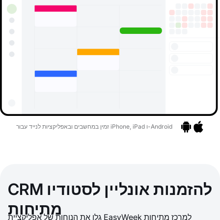
זמין במחשבים ובאפליקציות לנייד עבור iPhone, iPad ו-Android
אפליקציות
בר לאפליקציות
CRM להזמנות אונליין לסטודיו
מתיחות
גלו את הנוחות של אפליקציית EasyWeek למרכז מתיחות