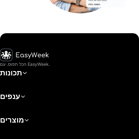
דף הבית
הכל תפוס. עם EasyWeek.
תכונות
ענפים
מוצרים