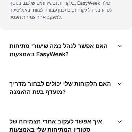
בלקוחות ובשירותים שלכם. בנוסף, EasyWeek יכולה
לסייע בניהול לקוחות, בתכנון עבודה לצוות ובאנליטיקה
למעקב אחר צמיחת העסק.
האם אפשר לנהל כמה שיעורי מתיחות
באמצעות EasyWeek?
כן, EasyWeek מאפשרת לכם לנהל כמה שיעורים, סשנים
ואפילו סוגים שונים של שירותים. תוכלו לקבוע זמנים שונים,
האם הלקוחות שלי יכולים לבחור מדריך
לשייך אנשי צוות ולהגביל את מספר המשתתפים בכל
מועדף בעת ההזמנה?
שיעור.
בהחלט. EasyWeek מאפשרת ללקוחות לבחור מדריך
מועדף בעת ההזמנה. הפיצ'ר הזה יכול לעזור להעלות את
איך אפשר לעקוב אחרי הצמיחה של
שביעות הרצון ולשפר את שימור הלקוחות.
סטודיו המתיחות שלי באמצעות