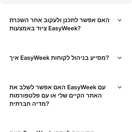
האם אפשר לתכנן ולעקוב אחר השכרת
ציוד באמצעות EasyWeek?
כן, EasyWeek פותחה לניהול הזמנות של פריטים או
מתקנים, בנוסף לפגישות. זה הופך אותה לכלי מצוין לניהול
איך EasyWeek מסייע בניהול לקוחות?
ולמעקב אחר השכרת הציוד שלכם.
EasyWeek מציעה פיצ'רים כמו פרופילי לקוחות,
היסטוריית הזמנות ותזכורות אוטומטיות, שעוזרים לכם
האם אפשר לשלב את EasyWeek עם
לספק שירות טוב יותר ללקוחות ולעודד אותם לחזור שוב
האתר הקיים שלי או עם פלטפורמות
ושוב.
מדיה חברתית?
בהחלט, EasyWeek משתלבת בקלות עם מגוון
פלטפורמות, ומאפשרת ללקוחות לבצע הזמנות ישירות