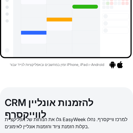
זמין במחשבים ובאפליקציות לנייד עבור iPhone, iPad ו-Android
אפליקציות
בר לאפליקציות
CRM להזמנות אונליין
לווייקסרף
גלו את הנוחות של אפליקציית EasyWeek למרכז ווייקסרף. נהלו
בקלות הזמנת ציוד והזמנות אונליין לאימונים.