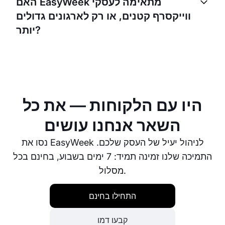
האם EasyWeek מתאימה לעסקי
מהאתר שלכם או דרך העמודים שלכם ברשתות
ווייקסרף קטנים, או רק לארגונים גדולים
החברתיות.
יותר?
EasyWeek נועדה לשרת עסקים בכל גודל. בין אם מדובר
בעסק קטן או בארגון גדול יותר, EasyWeek תעזור לאוטומט
את תהליך ההזמנה ולהעלות את היעילות.
היו עם הלקוחות — את כל
השאר אנחנו עושים
נסו את EasyWeek לניהול יעיל של העסק שלכם.
התמיכה שלנו זמינה תמיד: 7 ימים בשבוע, בחינם בכל
מסלול.
התחילו בחינם
קבעו דמו