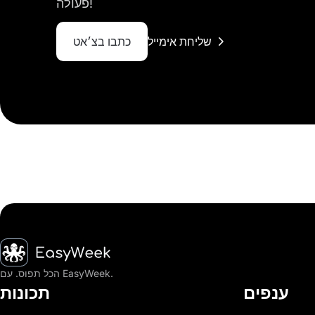
פעולה!
שליחת אימייל
כתבו בצ׳אט
דף הבית
הכל תפוס. עם EasyWeek.
ענפים
תכונות