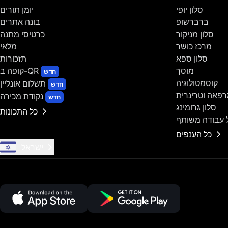
סלון יופי
יומן תורים
ברברשופ
בונה אתרים
סלון מניקור
כרטיסי מתנה
מרכז כושר
מלאי
סלון ספא
תזכורות
מוסך
קופה ב-QR
חדש
קוסמטולוגיה
תשלום אונליין
חדש
פאה וטרינרית
נקודת מכירה
חדש
סלון גרומינג
כל התכונות
 עבודה משותף
כל הענפים
ישראל