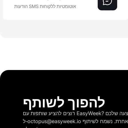
הודעות SMS אוטומטיות ללקוחות
להפוך לשותף
רוצים להציע שותפות עם EasyWeek? אנא שלחו לנו את ההצעה שלכם
ל‑octopus@easyweek.io או צרו איתנו קשר בכל דרך אחרת. נשמח לשיתוף