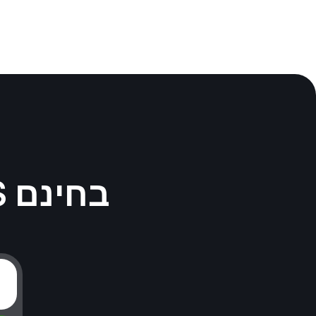
התחילו לעבוד עם AlphaSMS בחינם