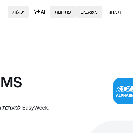
תמחור
משאבים
פתרונות
AI
יכולות
מדריך מפורט לחיבור אינטגרציית AlphaSMS למערכת הזמנות אונליין EasyWeek.