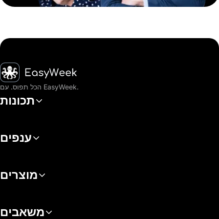
דף הבית
הכל תפוס. עם EasyWeek.
תכונות
ענפים
מוצרים
משאבים