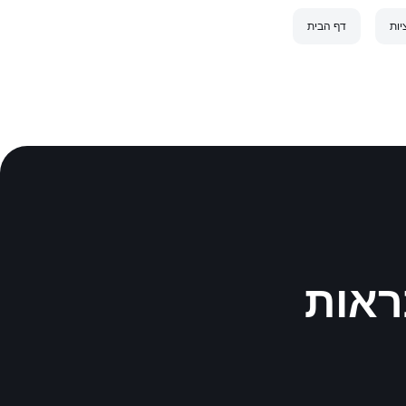
יות
דף הבית
ת SMS