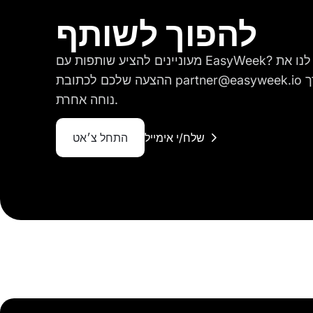
להפוך לשותף
מעוניינים להציע שותפות עם EasyWeek? נשמח לשתף פעולה! שלחו לנו את
ההצעה שלכם לכתובת partner@easyweek.io או צרו איתנו קשר בכל דרך
נוחה אחרת.
שלח/י אימייל
התחל צ׳אט