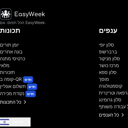
דף הבית
הכל תפוס. עם EasyWeek.
ענפים
תכונות
סלון יופי
יומן תורים
ברברשופ
בונה אתרים
סלון מניקור
כרטיסי מתנה
מרכז כושר
מלאי
סלון ספא
תזכורות
מוסך
קופה ב-QR
חדש
קוסמטולוגיה
תשלום אונליין
חדש
פאה וטרינרית
נקודת מכירה
חדש
סלון גרומינג
כל התכונות
 עבודה משותף
כל הענפים
ישראל