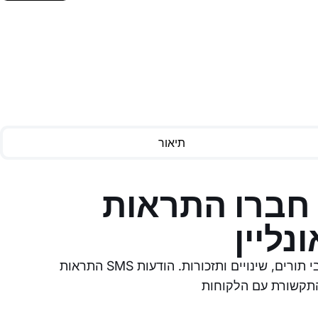
תיאור
חברו התראות SMS לאפליקציית
נליין
התראות SMS הן דרך אמינה לעדכן לקוחות לגבי תורים, שינויים ותזכורות. הודעות SMS אוטומטיות מסייעות