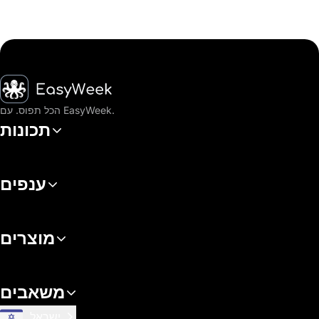
דף הבית
הכל תפוס. עם EasyWeek.
תכונות
ענפים
מוצרים
משאבים
ישראל