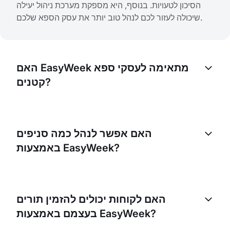
הסיכון לטעויות. בנוסף, היא מספקת מערכת ניהול יעילה
שיכולה לעזור לכם לנהל טוב יותר את עסק הספא שלכם.
האם EasyWeek מתאימה לעסקי ספא
קטנים?
בהחלט. EasyWeek נועדה לשרת עסקים בכל גודל. היא
יכולה להיות שימושית במיוחד לעסקי ספא קטנים, משום
האם אפשר לנהל כמה סניפים
שהיא מסייעת לנהל תורים ביעילות, לייעל את העבודה
באמצעות EasyWeek?
ולאוטומט משימות שיכולות לחסוך זמן ומשאבים.
כן, EasyWeek תומכת בעסקים עם כמה סניפים. תוכלו
לנהל את כל הסניפים שלכם מפלטפורמה מרכזית אחת, מה
האם לקוחות יכולים להזמין תורים
שהופך את ניהול עסק הספא שלכם לפשוט ויעיל יותר.
בעצמם באמצעות EasyWeek?