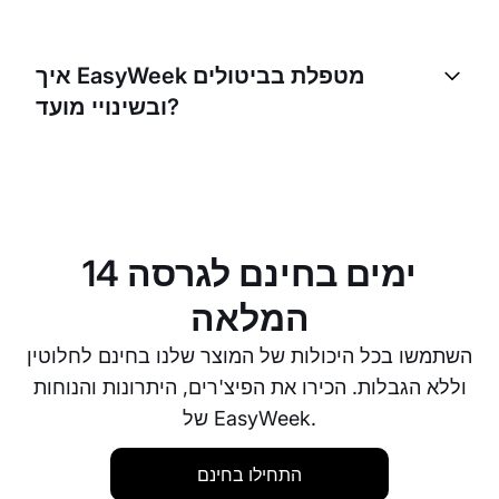
כן, לקוחות יכולים להזמין תורים בעצמם באמצעות
EasyWeek. זה יכול להפחית את העומס על הצוות שלכם
איך EasyWeek מטפלת בביטולים
ולהבטיח תהליך הזמנה חלק עבור הלקוחות.
ובשינויי מועד?
EasyWeek מאפשרת להגדיר כללים משלכם לביטולים
ולשינויי מועד. הלקוחות יכולים לבטל או לשנות את התור
בהתאם לכללים שהגדרתם. זה יכול לעזור להפחית ביטולים
ברגע האחרון ואי-הגעה לתורים.
14 ימים בחינם לגרסה
המלאה
השתמשו בכל היכולות של המוצר שלנו בחינם לחלוטין
וללא הגבלות. הכירו את הפיצ'רים, היתרונות והנוחות
של EasyWeek.
התחילו בחינם