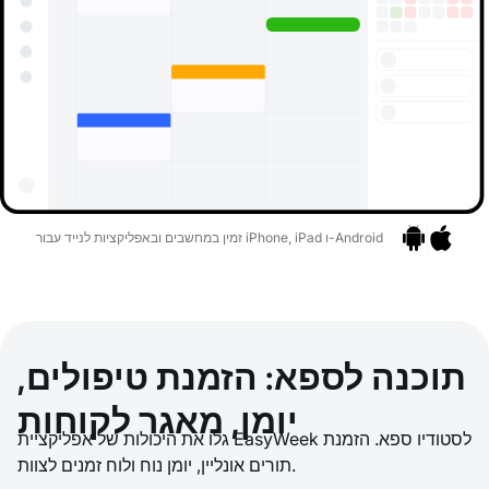
זמין במחשבים ובאפליקציות לנייד עבור iPhone, iPad ו-Android
אפליקציות
בר לאפליקציות
תוכנה לספא: הזמנת טיפולים,
יומן, מאגר לקוחות
גלו את היכולות של אפליקציית EasyWeek לסטודיו ספא. הזמנת
תורים אונליין, יומן נוח ולוח זמנים לצוות.