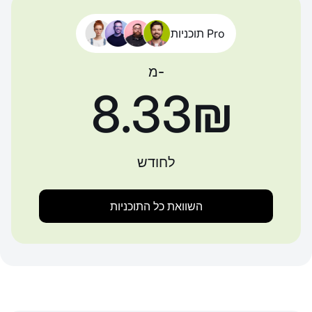
תוכניות Pro
מ-
‏8.33 ‏₪
לחודש
השוואת כל התוכניות