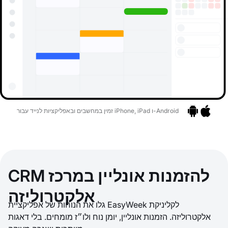
זמין במחשבים ובאפליקציות לנייד עבור iPhone, iPad ו-Android
אפליקציות
בר לאפליקציות
CRM להזמנות אונליין במרכז
אלקטרוליזה
גלו את הנוחות של אפליקציית EasyWeek לקליניקת
אלקטרוליזה. הזמנות אונליין, יומן נוח ולו״ז מומחים. בלי דאגות