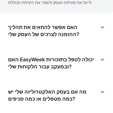
לייעל את פעילות העסק ולשפר את היעילות הכוללת.
האם אפשר להתאים את תהליך
ההזמנה לצרכים של העסק שלי?
בהחלט. EasyWeek מציעה הגדרות גמישות להתאמת
תהליך ההזמנה לצרכים הספציפיים של העסק שלכם. תוכלו
האם EasyWeek יכולה לטפל בתזכורות
להגדיר זמינות, לנהל שירותים ואף להתאים את העיצוב של
ובמעקב עבור הלקוחות שלי?
עמוד ההזמנה שלכם.
כן. ל-EasyWeek יש פונקציה ששולחת תזכורות אוטומטיות
לתורים והודעות מעקב ללקוחות שלכם. זה יכול לעזור
מה אם בעסק האלקטרוליזה שלי יש
להפחית אי-הגעה ולשמור על לוח זמנים מסודר.
כמה מטפלים או כמה סניפים?