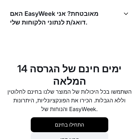
EasyWeek מתאימה באופן מושלם לעבודה עם כמה
מטפלים או כמה סניפים. תוכלו לנהל את כל התורים, אנשי
האם EasyWeek מאובטחת? אני
הצוות והסניפים מפלטפורמה מרכזית אחת.
דואג/ת לנתוני הלקוחות שלי.
כן. EasyWeek מבטיחה רמת אבטחה גבוהה לנתונים
שלכם ושל הלקוחות שלכם. אנו עומדים בכל תקני הגנת
המידע הנדרשים כדי להבטיח אבטחה וסודיות.
14 ימים חינם של הגרסה
המלאה
השתמשו בכל היכולות של המוצר שלנו בחינם לחלוטין
וללא הגבלות. הכירו את הפונקציונליות, היתרונות
והנוחות של EasyWeek.
התחילו בחינם