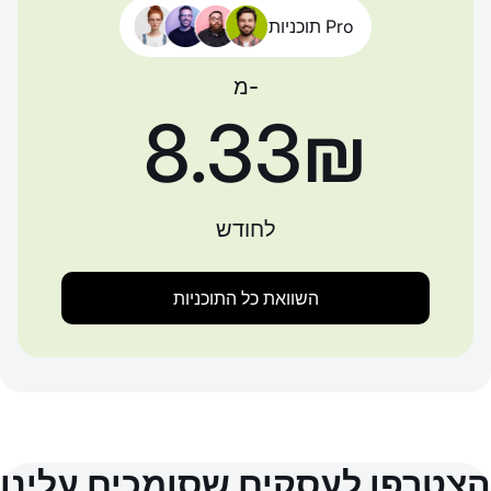
תוכניות Pro
מ-
‏8.33 ‏₪
לחודש
השוואת כל התוכניות
הצטרפו לעסקים שסומכים עלינו