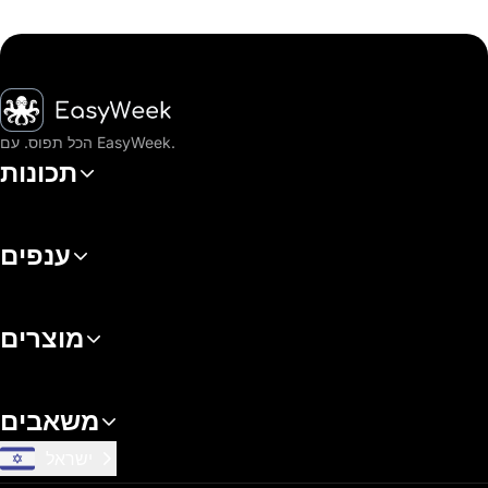
דף הבית
הכל תפוס. עם EasyWeek.
תכונות
ענפים
מוצרים
משאבים
ישראל