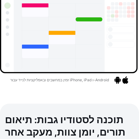
זמין במחשבים ובאפליקציות לנייד עבור iPhone, iPad ו-Android
אפליקציות
בר לאפליקציות
תוכנה לסטודיו גבות: תיאום
תורים, יומן צוות, מעקב אחר