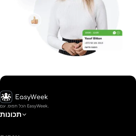
דף הבית
הכל תפוס. עם EasyWeek.
תכונות