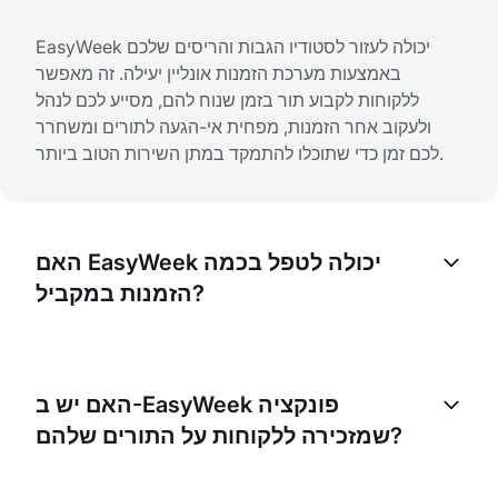
EasyWeek יכולה לעזור לסטודיו הגבות והריסים שלכם
באמצעות מערכת הזמנות אונליין יעילה. זה מאפשר
ללקוחות לקבוע תור בזמן שנוח להם, מסייע לכם לנהל
ולעקוב אחר הזמנות, מפחית אי-הגעה לתורים ומשחרר
לכם זמן כדי שתוכלו להתמקד במתן השירות הטוב ביותר.
האם EasyWeek יכולה לטפל בכמה
הזמנות במקביל?
כן, פלטפורמת EasyWeek יכולה לטפל בכמה הזמנות
במקביל, מה שמתאים במיוחד לסטודיו גבות וריסים עמוס
האם יש ב-EasyWeek פונקציה
כמו שלכם. בנוסף, ניתן להגדיר את מספר ההזמנות
שמזכירה ללקוחות על התורים שלהם?
המקסימלי שניתן לבצע בו-זמנית.