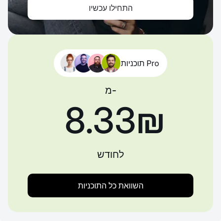
התחילו עכשיו
תוכניות Pro
מ-
‏8.33 ‏₪
לחודש
השוואת כל התוכניות