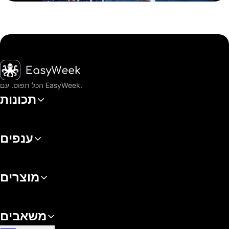
דף הבית
הכל תפוס. עם EasyWeek.
תכונות
ענפים
מוצרים
משאבים