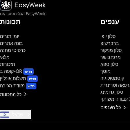
דף הבית
הכל תפוס. עם EasyWeek.
ענפים
תכונות
סלון יופי
יומן תורים
ברברשופ
בונה אתרים
סלון מניקור
כרטיסי מתנה
מרכז כושר
מלאי
סלון ספא
תזכורות
מוסך
קופה ב-QR
חדש
קוסמטולוגיה
תשלום אונליין
חדש
פאה וטרינרית
נקודת מכירה
חדש
סלון גרומינג
כל התכונות
 עבודה משותף
כל הענפים
ישראל