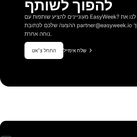
להפוך לשותף
מעוניינים להציע שותפות עם EasyWeek? נשמח לשתף פעולה! שלחו לנו את
ההצעה שלכם לכתובת partner@easyweek.io או צרו איתנו קשר בכל דרך
נוחה אחרת.
שלח אימייל
התחל צ׳אט