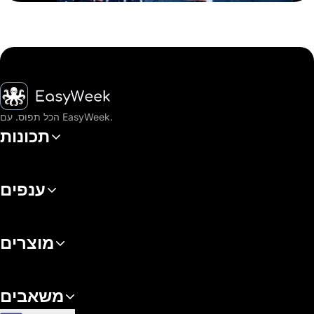
דף הבית
הכל תפוס. עם EasyWeek.
תכונות
ענפים
מוצרים
משאבים