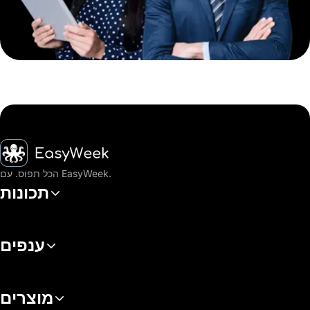
דף הבית
הכל תפוס. עם EasyWeek.
תכונות
ענפים
מוצרים