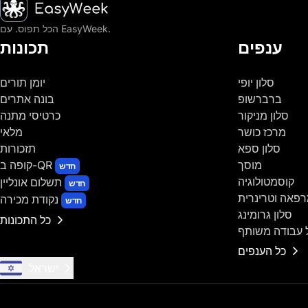
דף הבית
הכל תפוס. עם EasyWeek.
ענפים
תכונות
סלון יופי
יומן תורים
ברברשופ
בונה אתרים
סלון מניקור
כרטיסי מתנה
מרכז כושר
מלאי
סלון ספא
תזכורות
מוסך
קופה ב-QR
חדש
קוסמטולוגיה
תשלום אונליין
חדש
פאה וטרינרית
נקודת מכירה
חדש
סלון גרומינג
כל התכונות
 עבודה משותף
כל הענפים
ישראל