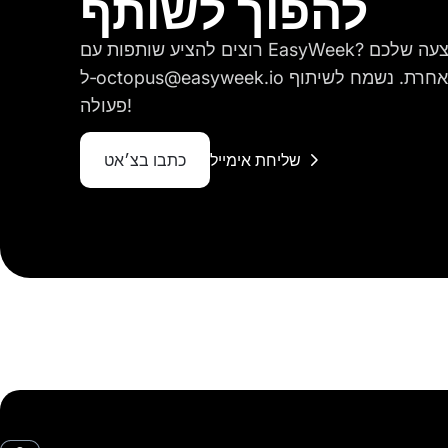
להפוך לשותף
רוצים להציע שותפות עם EasyWeek? אנא שלחו לנו את ההצעה שלכם
ל‑octopus@easyweek.io או צרו איתנו קשר בכל דרך אחרת. נשמח לשיתוף
פעולה!
שליחת אימייל
כתבו בצ׳אט