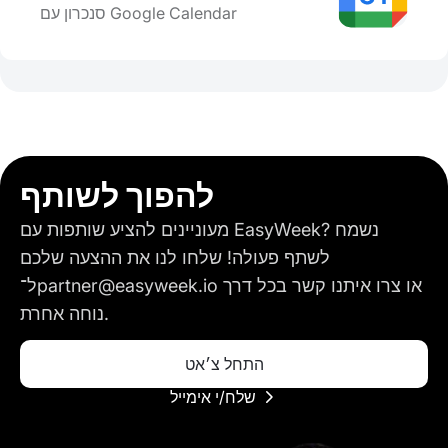
סנכרון עם Google Calendar
להפוך לשותף
מעוניינים להציע שותפות עם EasyWeek? נשמח
לשתף פעולה! שלחו לנו את ההצעה שלכם
ל־partner@easyweek.io או צרו איתנו קשר בכל דרך
נוחה אחרת.
התחל צ׳אט
שלח/י אימייל