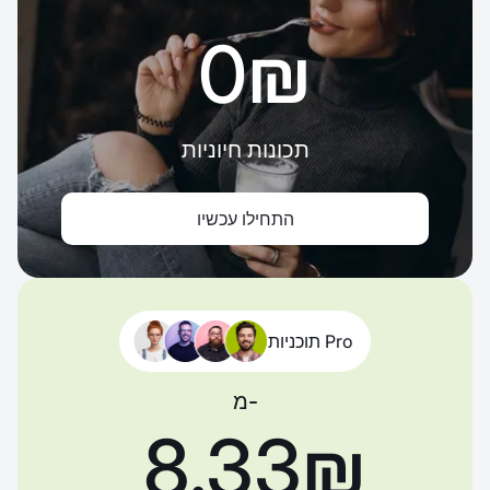
‏0 ‏₪
תכונות חיוניות
התחילו עכשיו
תוכניות Pro
מ-
‏8.33 ‏₪