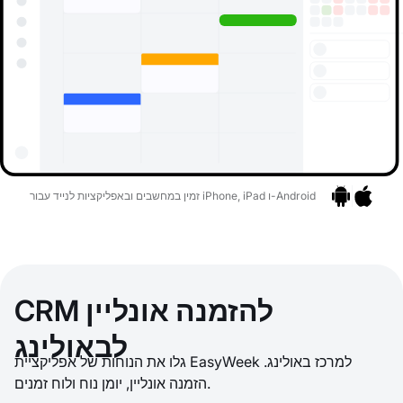
זמין במחשבים ובאפליקציות לנייד עבור iPhone, iPad ו-Android
אפליקציות
בר לאפליקציות
CRM להזמנה אונליין
לבאולינג
גלו את הנוחות של אפליקציית EasyWeek למרכז באולינג.
הזמנה אונליין, יומן נוח ולוח זמנים.