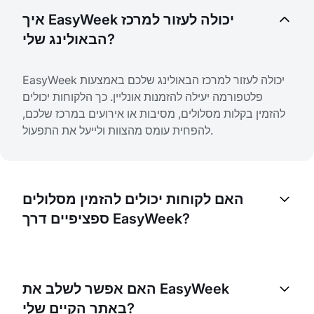
איך EasyWeek יכולה לעזור למרכז
הבאולינג שלי?
EasyWeek יכולה לעזור למרכז הבאולינג שלכם באמצעות
פלטפורמה יעילה להזמנות אונליין. כך הלקוחות יכולים
להזמין בקלות מסלולים, מסיבות או אירועים במרכז שלכם,
להפחית עומס מהצוות ולייעל את התפעול.
האם לקוחות יכולים להזמין מסלולים
ספציפיים דרך EasyWeek?
כן, ניתן להגדיר את פלטפורמת ההזמנות של EasyWeek
כך שלקוחות יוכלו להזמין מסלולים ספציפיים במרכז
האם אפשר לשלב את EasyWeek
הבאולינג שלכם. זה מאפשר להם לבחור את המסלול
באתר הקיים שלי?
המועדף, ולכם לנהל ביעילות את זמינות המסלולים.