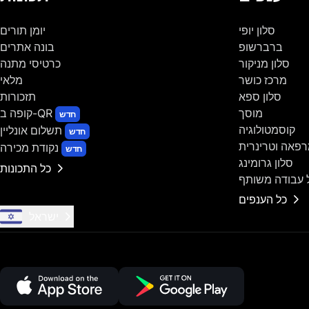
סלון יופי
יומן תורים
ברברשופ
בונה אתרים
סלון מניקור
כרטיסי מתנה
מרכז כושר
מלאי
סלון ספא
תזכורות
מוסך
קופה ב-QR
חדש
קוסמטולוגיה
תשלום אונליין
חדש
פאה וטרינרית
נקודת מכירה
חדש
סלון גרומינג
כל התכונות
 עבודה משותף
כל הענפים
ישראל