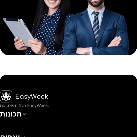
דף הבית
הכל תפוס. עם EasyWeek.
תכונות