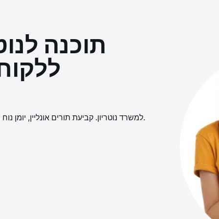
תוכנה לנוט
ללקוחו
גלו את הנוחות של אפליקציית EasyWeek למשרד נוטריון. קביעת תורים אונליין, יומן נוח ולוח זמנים לצוות.