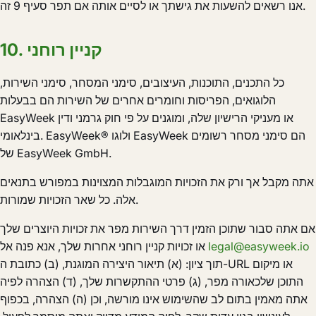
אנו רשאים להשעות את גישתך או לסיים אותה אם תפר סעיף 9 זה.
10. קניין רוחני
כל התכנים, התוכנות, העיצובים, סימני המסחר, סימני השירות,
הלוגואים, הפריסות וחומרים אחרים של השירות הם בבעלות
EasyWeek או מעניקי הרישיון שלה, ומוגנים על פי חוק גרמני ודין
בינלאומי. EasyWeek® ולוגו EasyWeek הם סימני מסחר רשומים
של EasyWeek GmbH.
אתה מקבל אך ורק את הזכויות המוגבלות המצוינות במפורש בתנאים
אלה. כל שאר הזכויות שמורות.
אם אתה סבור שתוכן הזמין דרך השירות מפר את זכויות היוצרים שלך
legal@easyweek.io
או זכויות קניין רוחני אחרות שלך, אנא פנה אל
תוך ציון: (א) תיאור היצירה המוגנת, (ב) כתובת ה-URL או מיקום
התוכן שלכאורה מפר, (ג) פרטי ההתקשרות שלך, (ד) הצהרה לפיה
אתה מאמין בתום לב שהשימוש אינו מורשה, וכן (ה) הצהרה, בכפוף