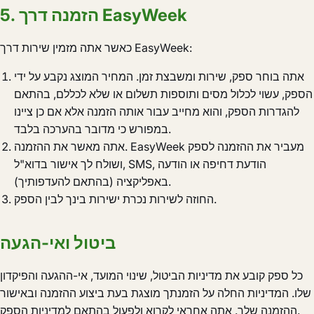
5. הזמנה דרך EasyWeek
כאשר אתה מזמין שירות דרך EasyWeek:
אתה בוחר ספק, שירות ומשבצת זמן. המחיר המוצג נקבע על ידי
הספק, עשוי לכלול מסים ותוספות תשלום או שלא לכללם, בהתאם
להגדרות הספק, והוא מחייב עבור אותה הזמנה אלא אם כן ציינו
במפורש כי מדובר בהערכה בלבד.
אתה מאשר את ההזמנה. EasyWeek מעביר את ההזמנה לספק
ושולח לך אישור בדוא"ל, SMS, הודעת דחיפה או הודעה
באפליקציה (בהתאם להעדפותיך).
החוזה לשירות נכרת ישירות בינך לבין הספק.
ביטול ואי-הגעה
כל ספק קובע את מדיניות הביטול, שינוי המועד, אי-ההגעה והפיקדון
שלו. המדיניות החלה על הזמנתך מוצגת בעת ביצוע ההזמנה ובאישור
ההזמנה שלך. אתה אחראי לקרוא ולפעול בהתאם למדיניות הספק.