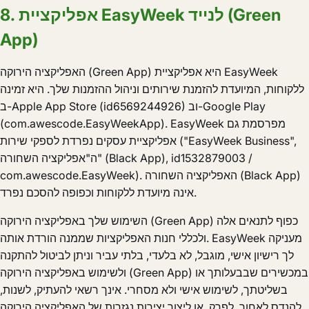
8. אפליקציית EasyWeek לנייד (Green
App)
האפליקציה הירוקה (Green App) היא אפליקציית EasyWeek
ללקוחות, המיועדת להזמנת שירותים וניהול ההזמנות שלך. היא זמינה
ב-Apple App Store‏ (id6569244926) וב-Google Play‏
(com.awescode.EasyWeekApp). EasyWeek מפרסמת גם
אפליקציית עסקים נפרדת לספקי שירות ("EasyWeek Business",
ה"אפליקציה השחורה" (Black App), id1532879003 /
com.awescode.EasyWeek). האפליקציה השחורה (Black App)
אינה מיועדת ללקוחות וכפופה להסכם נפרד.
השימוש שלך באפליקציה הירוקה (Green App) כפוף לתנאים אלה
ולכללי חנות האפליקציות שממנה הורדת אותה. EasyWeek מעניקה
לך רישיון אישי, מוגבל, לא בלעדי, בלתי עביר וניתן לביטול להתקנה
ולשימוש באפליקציה הירוקה (Green App) במכשירים שבבעלותך או
בשליטתך, לשימוש אישי ולא מסחרי. אינך רשאי להעתיק, לשנות,
להנדס לאחור, לפרק, או ליצור יצירות נגזרות של האפליקציה הירוקה