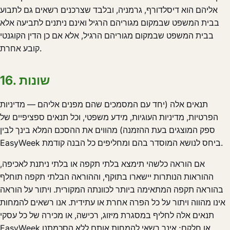
אליהם הוא דיסלדורף, גרמניה, ובלבד שצרכנים רשאים גם לתבוע
בבית המשפט שבמקום מגוריהם הרגיל ואינם ניתנים לתביעה אלא
בבית המשפט שבמקום מגוריהם הרגיל, אלא אם כן הדין הקוגנטי
קובע אחרת.
16. שונות
תנאים אלה (יחד עם המסמכים שהם מפנים אליהם — מדיניות
הפרטיות, מדיניות העוגיות, מידע משפטי, וכל תנאים ספציפיים של
ספק המוצגים בעת ההזמנה) מהווים את ההסכם המלא בינך לבין
EasyWeek ביחס לנושא המוסדר בהם ומחליפים כל הבנה קודמת.
אם הוראה כלשהי תימצא בלתי תקפה או בלתי ניתנת לאכיפה,
ההוראות הנותרות יישארו בתוקף, וההוראה הבלתי תקפה תוחלף
בהוראה תקפה המתאימה ביותר לכוונתה המקורית. ויתור על הוראה
אינו מהווה ויתור על כל הפרה אחרת או עתידית. אנו רשאים להמחות
תנאים אלה לחליף במסגרת מיזוג, רכישה, או מכירה של כל עסקי
EasyWeek או חלקם; אינך רשאי להמחות אותם ללא הסכמתנו