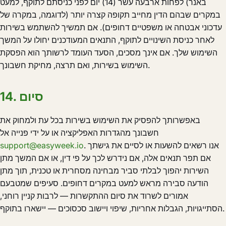
באנר) לפחות ארבעה עשר (14) יום לפני כניסתם לתוקף, למעט
במקרים שבהם הדין מחייב תקופה קצרה יותר (לדוגמה, במקרה של
עדכוני אבטחה או משפטיים דחופים). אם תמשיך להשתמש בשירות
לאחר כניסת השינויים לתוקף, התנאים המעודכנים יחולו על המשך
השימוש שלך. אם אינך מסכים, הסעד העומד לרשותך הוא הפסקת
השימוש בשירות, ואם תרצה, מחיקת חשבונך.
14. סיום
באפשרותך להפסיק את השימוש בשירות בכל עת ולמחוק את
חשבונך מהגדרות האפליקציה או על ידי פנייה אל
. אנו רשאים להשעות או לסיים את גישתך
support@easyweek.io
אם תפר תנאים אלה, אם נידרש לכך על פי דין, או אם המשך מתן
השירות יהפוך לבלתי סביר מבחינה מסחרית או טכנית, תוך מתן
הודעה סבירה מראש למעט במקרים דחופים. סעיפים שמטבעם
אמורים לשרוד את סיום ההתקשרות — לרבות קניין רוחני,
הסתייגויות, הגבלות אחריות, שיפוי ויישוב סכסוכים — יישארו בתוקף.