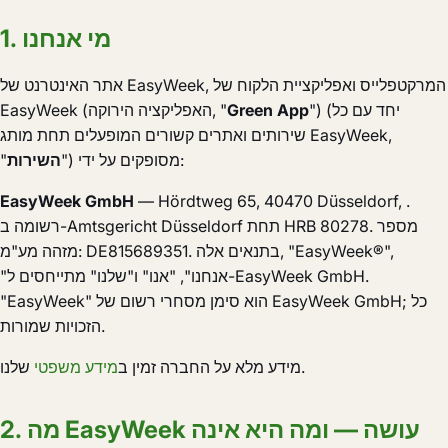
1. מי אנחנו
אתר האינטרנט של EasyWeek, המרקטפלייס ואפליקציית הלקוח של
") (יחד עם כל
Green App
EasyWeek (האפליקציה הירוקה, "
שירותים ואתרים קשורים המופעלים תחת מותג EasyWeek,
") מסופקים על ידי:
השירות
"
EasyWeek GmbH
— Hördtweg 65, 40470 Düsseldorf, .
רשומה ב-Amtsgericht Düsseldorf תחת HRB 80278. מספר
מזהה מע"מ: DE815689351. בתנאים אלה, "EasyWeek®",
"אנחנו", "אנו" ו"שלנו" מתייחסים ל-EasyWeek GmbH.
"EasyWeek" הוא סימן מסחרי רשום של EasyWeek GmbH; כל
הזכויות שמורות.
שלנו.
מידע מלא על החברה זמין ב
מידע משפטי
2. מה EasyWeek עושה — ומה היא אינה