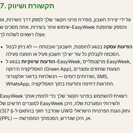
7. תקשורת ושיווק
על ידי יצירת חשבון, מסירת פרטי הקשר שלך לספק דרך השירות, או
שימוש אחר בשירות, אתה מסכים ש-EasyWeek והספק שהזמנת
אצלו רשאים לשלוח לך:
הודעות עסקה
בנוגע להזמנות, חשבונך ואבטחה — לא ניתן לבטל
הסכמה לקבלתן כל עוד יש לך חשבון פעיל או הזמנה פעילה.
הודעות שיווקיות
בנוגע ל-EasyWeek, מרקטפלייס EasyWeek,
האפליקציה הירוקה (Green App), הצעות שותפים ומוצרים
ושירותים דומים — הנשלחות בדואר אלקטרוני, SMS,
WhatsApp, התראות דחיפה והודעות בתוך האפליקציה.
EasyWeek רשאית להשתמש בפרטי הקשר שלך כדי להזמין אותך
למוצרים חדשים של EasyWeek ולשירותי המערכת שלה, היכן
שהדבר חוקי בהתאם ל-§ 7(3) UWG וחוק הגנת הפרטיות הישראלי
(PPL) — או, היכן שנדרש, הסכמתך המפורשת.