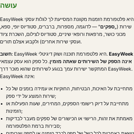
עושה
EasyWeek היא פלטפורמת הזמנות מקוונת המסייעת לך לגלות עסקי
שירות („
ספקים
" — לדוגמה, מספרות, ברברים, סטודיוס יופי, ספא,
מכוני כושר, מרפאות ורופאי שיניים, סטודיוס לצילום, השכרת ציוד
ועסקי שירות אחרים) ולקבוע אצלם תורים.
EasyWeek
: EasyWeek היא פלטפורמת תוכנה ושוק דיגיטלי.
חשוב
אינה הספק של השירותים שאתה מזמין
. כל ספק הוא עסק עצמאי
המתקשר ישירות עמך בנוגע לשירותים שהוא מוכר דרך EasyWeek.
EasyWeek אינה:
מתחייבת על האיכות, הבטיחות, החוקיות או עמידה בזמנים של כל
שירות המוצע על ידי ספק;
מתחייבת על דיוק רישומי הספקים, המחירים, שעות הפעילות או
הזמינות;
מאמתת את זהות, הרישוי או הכישורים של ספקים מעבר לבדיקות
סבירות ברמת הפלטפורמה;
נושאת באחריות לכל כשל של ספק לכבד הזמנה או לספק שירותים