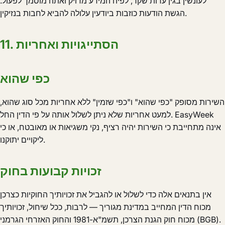
לעונשין בגין עדות שקר, לפיה המידע מדויק ואתה מוסמך לפעול.
הגשת הודעות כוזבות ביודעין עלולה להביא לחבות בנזיקין.
11. הסתייגויות ואחריות
כפי שהוא
השירות מסופק "כפי שהוא" ו"כפי שזמין" ללא אחריות מכל סוג שהוא,
למעט אחריות שלא ניתן לשלול אותה על פי הדין החל. EasyWeek
אינה מתחייבת כי השירות יהיה רציף, נקי משגיאות או מאובטח, או כי
ליקויים יתוקנו.
זכויות קבועות בחוק
אין בתנאים אלה כדי לשלול או להגביל את זכויותיך החוקיות כצרכן
מכוח הדין המחייב במדינת מגוריך — לרבות, ככל שיחול, זכויותיך
מכוח חוק הגנת הצרכן, תשמ"א-1981 והחוק האזרחי הגרמני (BGB).