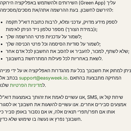
השירותים ולהשתמש באפליקציה הירוקה (Green App) עליך
להירשם לחשבון. בעת ההרשמה אתה/את מסכים/מסכימה:
לספק מידע מדויק, עדכני ומלא, לרבות כתובת דוא"ל תקפה
ו(במידת הצורך) מספר טלפון נייד הניתן לאימות;
לשמור על עדכניות פרטי ההרשמה שלך;
לשמור על סודיות הסיסמה וכל פרטי הכניסה שלך;
שלא לשתף, למכור, להעביר או להסב את החשבון לכל אדם אחר;
לשאת באחריות לכל פעילות המתרחשת בחשבונך.
ניתן למחוק את חשבונך בכל עת מהגדרות האפליקציה או על ידי פנייה
. המחיקה מתבצעת בהתאם
support@easyweek.io
בכתב אל
שלנו.
ל
מדיניות הפרטיות
אנו עשויים לאמת את זהותך באמצעות דוא"ל, SMS, שיחת קול או
אמצעים סבירים אחרים. אנו עשויים להשעות את חשבונך או לסגור
אותו אם תפר/תפרי תנאים אלה, או אם נסבור באופן סביר כי
חשבונך נפרץ או נעשה בו שימוש שלא כדין.