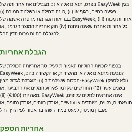
בפרט, תנאים אלה אינם מגבילים את אחריותה של EasyWeek בגין
(i) כוונה תחילה או רשלנות חמורה, (ii) פגיעה בחיים, בגוף או
בבריאות הנגרמת מהפרה אשמה של EasyWeek, (iii) אחריות מכוח
חוק אחריות המוצר הגרמני, או (iv) כל אחריות אחרת שאינה ניתנת
להגבלה בחוזה מכוח הדין החל.
הגבלת אחריות
בכפוף לזכויות החוקיות האמורות לעיל, סך אחריותה הכוללת של
EasyWeek הנובעת מתנאים אלה או מהשירות, או הקשורה בהם,
מוגבלת לגדול מבין: (i) הסכום ששילמת ל-EasyWeek (ולא לספק)
בשנים עשר (12) החודשים שקדמו לאירוע המקים את התביעה, או
(ii) מאה יורו (€100). EasyWeek אינה אחראית לנזקים עקיפים,
תוצאתיים, נלווים, מיוחדים או עונשיים, אובדן רווחים, אובדן נתונים, או
אובדן מוניטין, למעט במידה שהדבר אסור לפי הדין החל.
אחריות הספק