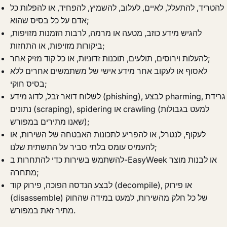
להטריד, להתעלל, לאיים, לעלוב, להשמיץ, להפחיד, או להפלות כל
אדם על כל בסיס שהוא;
להגיש מידע כוזב, מטעה או מרמה, לרבות הזמנות מזויפות,
ביקורות מזויפות, או התחזות;
להעלות וירוסים, תולעים, תוכנות זדוניות, או כל קוד מזיק אחר;
לאסוף או לעקוב אחר מידע אישי של משתמשים אחרים ללא
בסיס חוקי;
לשלוח דואר זבל, לדוג מידע (phishing), לבצע pharming, גרידת
נתונים (scraping), spidering או crawling (למעט בגבולות
שאנו מתירים במפורש);
לעקוף, לנטרל, או להפריע לתכונות האבטחה של השירות, או
להעמיס עומס בלתי סביר על התשתית שלנו;
להשתמש בשירות כדי להתחרות ב-EasyWeek או לבנות מוצר
מתחרה;
לבצע הנדסה הפוכה, פירוק קוד (decompile), או פירוק
(disassemble) של כל חלק מהשירות, למעט במידה שהחוק
מתיר זאת במפורש.