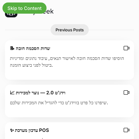
Skip to Content
P
ע
כל העד
Previous Posts
o
ד
s
כ
t
ו
📝 שדות הסכמה חובה
s
נ
o
הוסיפו שדות הסכמה חובה לאישור תנאים, עיבוד נתונים ומדיניות
י
n
ביטול לפני ביצוע הזמנה.
לעמוד 
ם
p
ו
a
מ
ש
g
י
e
📈 וידג'ט 2.0 — נוצר למכירות
2
פ
ו
שיפרנו כל פרט בווידג'ט כדי להגדיל את המכירות שלכם.
תע
ר
י
מרכז
ם
✨ עדכון מערכת POS
דף 