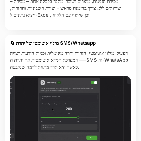
– מכירת הזמנות, מוצרים ושוברי מתנה בקבלה אחת – מכירת
שירותים ללא צורך בהזמנה מראש – יצירת חשבוניות והחזרות,
ייצוא נתונים ל-Excel, וכן שיתוף עם הלקוח
ה
🔄 מילוי אוטומטי של יתרת SMS/Whatsapp
הפעילו מילוי אוטומטי, הגדירו יתרה מינימלית וכמות הודעות רצויה
— המערכת תמלא אוטומטית את יתרת ה-SMS וה-WhatsApp
כאשר היא תרד מתחת לרמה שנקבעה.