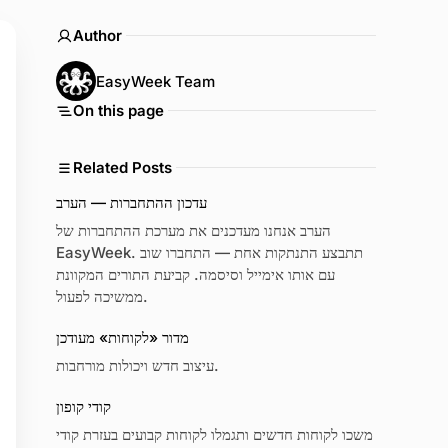
Author
EasyWeek Team
On this page
Related Posts
עדכון ההתחברות — הערב
הערב אנחנו מעדכנים את מערכת ההתחברות של
EasyWeek. תתבצע התנתקות אחת — התחברו שוב
עם אותו אימייל וסיסמה. קביעת התורים המקוונת
ממשיכה לפעול.
מדור «לקוחות» מעודכן
עיצוב חדש ויכולות מורחבות.
קודי קופון
משכו לקוחות חדשים ותגמלו לקוחות קבועים בעזרת קודי