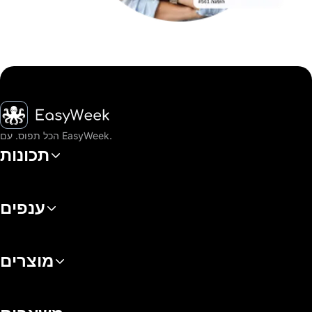
דף הבית
הכל תפוס. עם EasyWeek.
תכונות
ענפים
מוצרים