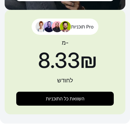
תוכניות Pro
מ-
‏8.33 ‏₪
לחודש
השוואת כל התוכניות