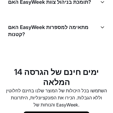
האם EasyWeek תומכת בניהול צוות?
קשר למיקום הסניפים.
כן, EasyWeek תומכת בניהול צוות. תוכלו לשבץ עובדים
לתורים ספציפיים, לנהל את לוחות הזמנים שלהם ולעקוב
האם EasyWeek מתאימה למספרות
אחר עבודתם — הכול בפלטפורמה אחת.
קטנות?
כן, EasyWeek מתאימה למספרות בכל גודל. בין אם אתם
מספרה קטנה או רשת גדולה, EasyWeek יכולה לעזור לכם
לייעל את התפעול ולהגדיל את הפרודוקטיביות.
14 ימים חינם של הגרסה
המלאה
השתמשו בכל היכולות של המוצר שלנו בחינם לחלוטין
וללא הגבלות. הכירו את הפונקציונליות, היתרונות
והנוחות של EasyWeek.