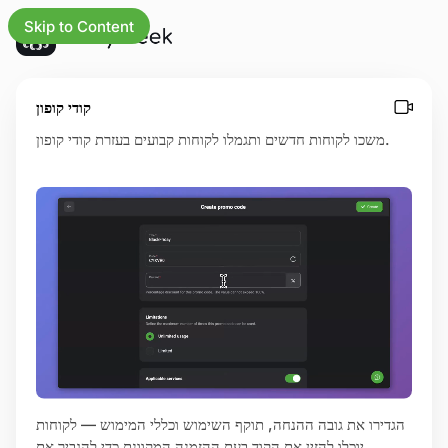
Skip to Content
כל העד
קודי קופון
משכו לקוחות חדשים ותגמלו לקוחות קבועים בעזרת קודי קופון.
לעמוד 
מ
תע
מרכז
הגדירו את גובה ההנחה, תוקף השימוש וכללי המימוש — לקוחות
דף 
יוכלו להזין את הקוד בעת ההזמנה המקוונת כדי להגביר את